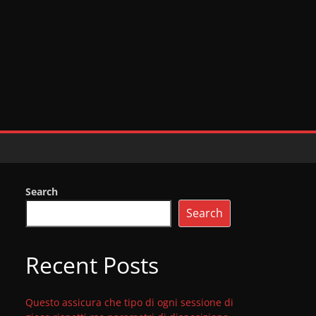
Search
Search
Recent Posts
Questo assicura che tipo di ogni sessione di