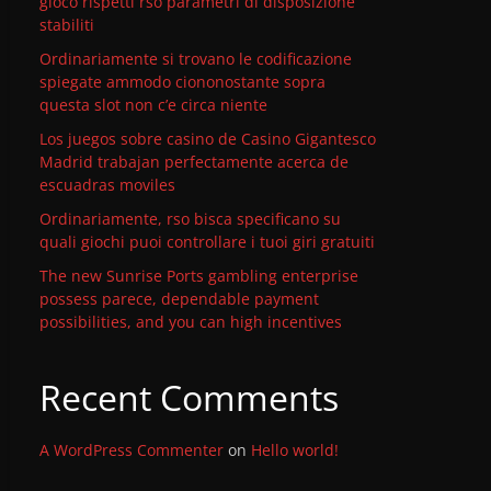
gioco rispetti rso parametri di disposizione
stabiliti
Ordinariamente si trovano le codificazione
spiegate ammodo ciononostante sopra
questa slot non c’e circa niente
Los juegos sobre casino de Casino Gigantesco
Madrid trabajan perfectamente acerca de
escuadras moviles
Ordinariamente, rso bisca specificano su
quali giochi puoi controllare i tuoi giri gratuiti
The new Sunrise Ports gambling enterprise
possess parece, dependable payment
possibilities, and you can high incentives
Recent Comments
A WordPress Commenter
on
Hello world!