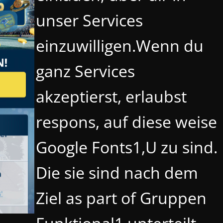
unser Services
einzuwilligen.Wenn du
ganz Services
akzeptierst, erlaubst
respons, auf diese weise
Google Fonts1,U zu sind.
Die sie sind nach dem
Ziel as part of Gruppen