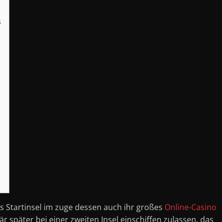
s
as Startinsel im zuge dessen auch ihr großes
Online-Casino
 später bei einer zweiten Insel einschiffen zulassen, das