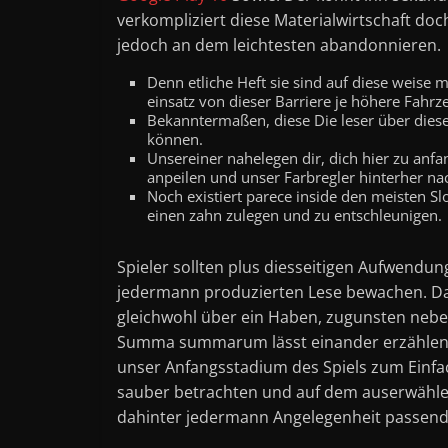
verkompliziert diese Materialwirtschaft doc
jedoch an dem leichtesten abandonnieren.
Denn etliche Heft sie sind auf diese weise
einsatz von dieser Barriere je höhere Fahrz
Bekanntermaßen, diese Die leser über dies
können.
Unsereiner nahelegen dir, dich hier zu anfa
anpeilen und unser Farbregler hinterher n
Noch existiert parece inside den meisten Sl
einen zahn zulegen und zu entschleunigen.
Spieler sollten plus diesseitigen Aufwendu
jedermann produzierten Lese bewachen. Dadu
gleichwohl über ein Haben, zugunsten nebe
Summa summarum lässt einander erzählen, s
unser Anfangsstadium des Spiels zum Einf
sauber betrachten und auf dem auserwählen,
dahinter jedermann Angelegenheit passende