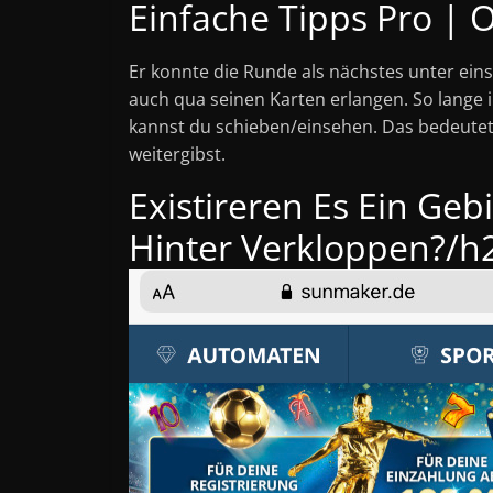
Einfache Tipps Pro | 
Er konnte die Runde als nächstes unter ein
auch qua seinen Karten erlangen. So lange
kannst du schieben/einsehen. Das bedeutet
weitergibst.
Existireren Es Ein Geb
Hinter Verkloppen?/h