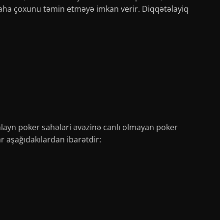
ə daha çoxunu təmin etməyə imkan verir. Diqqətəlayiq
layn poker sahələri əvəzinə canlı olmayan poker
r aşağıdakılardan ibarətdir: