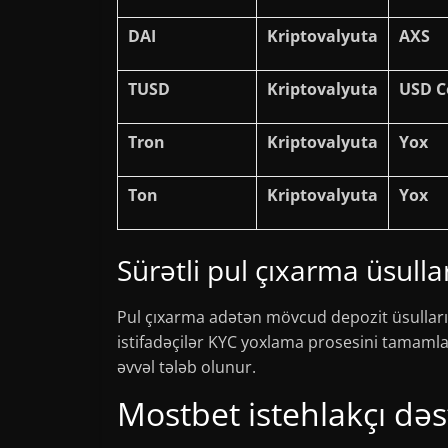
DAI
Kriptovalyuta
AXS
TUSD
Kriptovalyuta
USD C
Tron
Kriptovalyuta
Yox
Ton
Kriptovalyuta
Yox
Sürətli pul çıxarma üsulla
Pul çıxarma adətən mövcud depozit üsulların
istifadəçilər KYC yoxlama prosesini tamamla
əvvəl tələb olunur.
Mostbet istehlakçı dəs