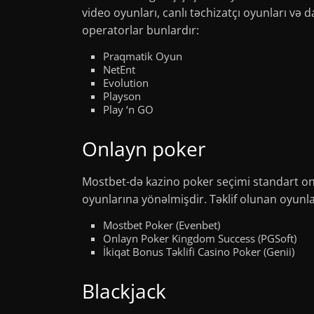
video oyunları, canlı təchizatçı oyunları v
operatorlar bunlardır:
Praqmatik Oyun
NetEnt
Evolution
Playson
Play ‘n GO
Onlayn poker
Mostbet-də kazino poker seçimi standart on
oyunlarına yönəlmişdir. Təklif olunan oyunla
Mostbet Poker (Evenbet)
Onlayn Poker Kingdom Success (PGSoft)
İkiqat Bonus Təklifi Casino Poker (Genii)
Blackjack