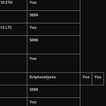
710 ETH
Yox
500$
013 LTC
Yox
500$
Yox
Kriptovalyuta
Yox
Yox
500$
Yox