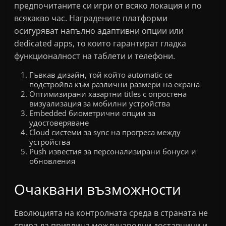
предпочитаните си игри от всяко локация и по
всякакво час. Наградените платформи
осигуряват напълно адаптивни опции или
dedicated apps, то които гарантират гладка
функционалност на таблети и телефони.
Гъвкав дизайн, той който automatic се
подстройва към различни размери на екрана
Оптимизирани хазартни titles с опростена
визуализация за мобилни устройства
Embedded биометрични опции за
удостоверяване
Cloud системи за sync на прогреса между
устройства
Push известия за персонализирани бонуси и
обновления
Очаквани възможности
Еволюцията на контролната среда в страната не
спира да привлича международни доставчици и