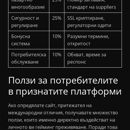
многообразие
стандарт на suppliers
Сигурност и
25%
SSL криптиране,
регулиране
регулаторни одити
Бонусна
10%
Разумни термини,
система
откритост
Потребителска
10%
Обхват, време за
обслужване
респонс
Ползи за потребителите
в признатите платформи
Ако опредялате сайт, притежател на
международни отличия, получавате множество
ползи, които именно директно въздействат на
личното ви гейминг преживяване. Поради това