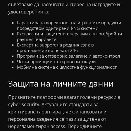
съветваме да насочвате интерес на наградите и
удостоверенията:
Гарантирана коректност на игралните продукти
посредством одитирани RNG системи
Експресни и защитени операции с многобройни
payment варианти
Експертна support на родния език в
продължение на цялата 24ч
Програми за отговорно залагане и автоконтрол
Чести промоции с откровени клаузи
Мобилна система с цялостна функционалност
Защита на личните данни
Признатите платформи влагат големи ресурси в
cyber security. Актуалните стандарти за
криптиране гарантират, че финансовата и
персонална сведения се пази защитена от
нерегламентиран access. Периодичните