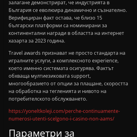
залагане демонстрират, че индустрията в
България се еволюира динамично и съзнателно.
Верифициран факт остава, че близо 15
български платформи са номинирани за
континентални награди в областта на интернет
хазарта за 2023 година.
Travel awards признават не просто стандарта на
игралните услуги, а комплексното experience,
което именно системата осигурява. Фактът
обхваща мултиезиковата support,
многообразието от опции за плащане, скоростта
на обработка на тегленията и нивото на
потребителското обслужването.
https://yoneltkoleji.com/perche-continuamente-
numerosi-utenti-scelgono-i-casino-non-aams/
Параметри за