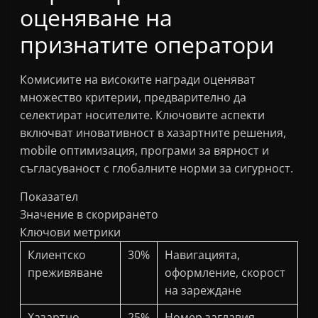
оценяване на
признатите оператори
Комисиите на високите награди оценяват
множество критерии, предварително да
селектират носителите. Ключовите аспекти
включват иновативност в хазартните решения,
mobile оптимизация, програми за вярност и
съгласуваност с глобалните норми за сигурност.
Показател
Значение в скорирането
Ключови метрики
Клиентско
30%
Навигацията,
преживяване
оформление, скорост
на зареждане
Хазартно
25%
Номер заглавия,